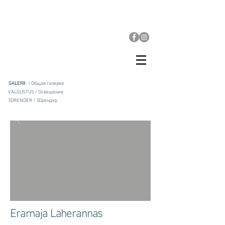
GALERII
/ Общая галерея
VALGUSTUS / Освещение
3DRENDER / 3Dрендер
Eramaja Laherannas