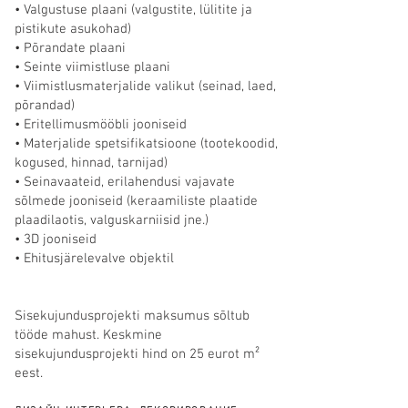
• Valgustuse plaani (valgustite, lülitite ja
pistikute asukohad)
• Põrandate plaani
• Seinte viimistluse plaani
• Viimistlusmaterjalide valikut (seinad, laed,
põrandad)
• Eritellimusmööbli jooniseid
• Materjalide spetsifikatsioone (tootekoodid,
kogused, hinnad, tarnijad)
• Seinavaateid, erilahendusi vajavate
sõlmede jooniseid (keraamiliste plaatide
plaadilaotis, valguskarniisid jne.)
• 3D jooniseid
• Ehitusjärelevalve objektil
Sisekujundusprojekti maksumus sõltub
tööde mahust. Keskmine
sisekujundusprojekti hind on 25 eurot m²
eest.