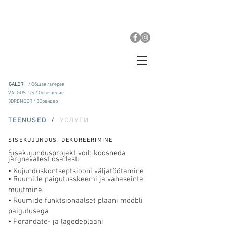
GALERII
/ Общая галерея
VALGUSTUS / Освещение
3DRENDER / 3Dрендер
TEENUSED /
УСЛУГИ
SISEKUJUNDUS, DEKOREERIMINE
Sisekujundusprojekt võib koosneda
järgnevatest osadest:
• Kujunduskontseptsiooni väljatöötamine
• Ruumide paigutusskeemi ja vaheseinte
muutmine
• Ruumide funktsionaalset plaani mööbli
paigutusega
• Põrandate- ja lagedeplaani