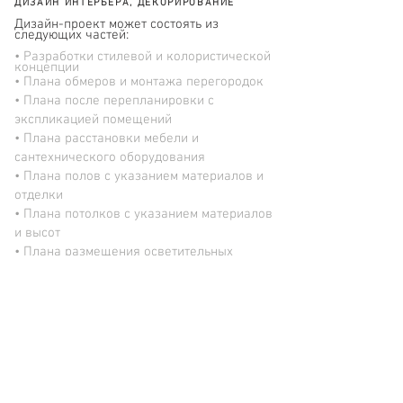
ДИЗАЙН ИНТЕРЬЕРА, ДЕКОРИРОВАНИЕ
Дизайн-проект может состоять из
следующих частей:
• Разработки стилевой и колористической
концепции
• Плана обмеров и монтажа перегородок
• Плана после перепланировки с
экспликацией помещений
• Плана расстановки мебели и
сантехнического оборудования
• Плана полов с указанием материалов и
отделки
• Плана потолков с указанием материалов
и высот
• Плана размещения осветительных
приборов
• Плана расположения электрических
выводов
• Плана привязки выключателей к
осветительным приборам
• Плана размещения розеток
• Развертки стен помещений (раскладка