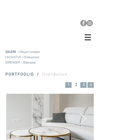
GALERII
/ Общая галерея
VALGUSTUS / Освещение
3DRENDER / 3Dрендер
PORTFOOLIO /
Портфолио
1
2
3
4