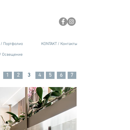
/ Портфолио
KONTAKT / Контакты
/ Освещение
1
2
3
4
5
6
7